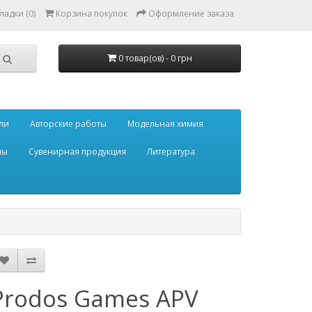
ладки (0)
Корзина покупок
Оформление заказа
0 товар(ов) - 0 грн
ли
Авторские работы
Модельная химия
мы
Сувенирная продукция
Литература
Prodos Games APV