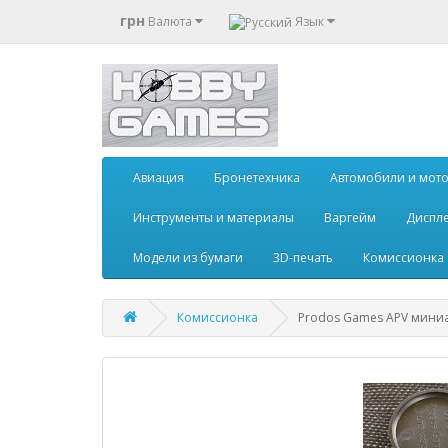
грн
Валюта
Язык
Авиация
Бронетехника
Автомобили и мот
Инструменты и материалы
Варгейм
Диспле
Модели из бумаги
3D-печать
Комиссионка
Комиссионка
Prodos Games APV миниат