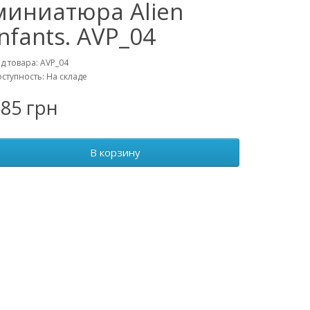
миниатюра Alien
Infants. AVP_04
д товара: AVP_04
ступность: На складе
85 грн
В корзину