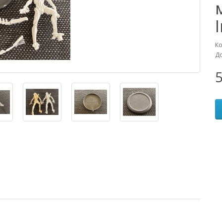
Ко
До
5