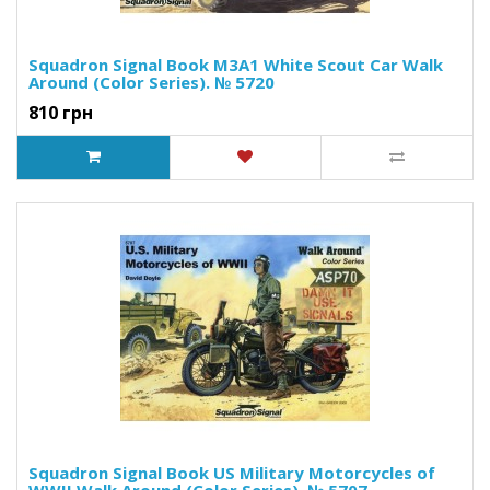
Squadron Signal Book M3A1 White Scout Car Walk
Around (Color Series). № 5720
810 грн
Squadron Signal Book US Military Motorcycles of