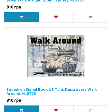
WWII Walk Around (Color Series). № 5707
810 грн
Squadron Signal Book US Tank Destroyers Walk
Around. № 5703
810 грн